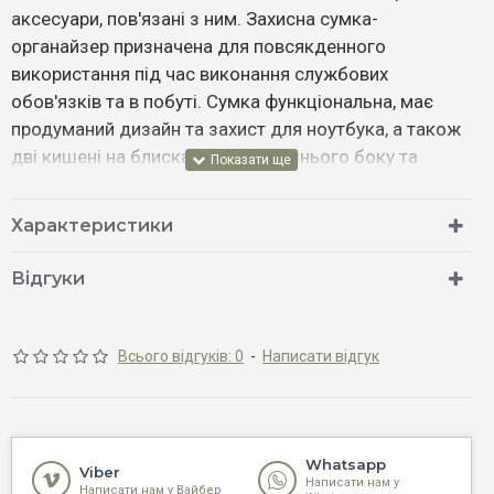
аксесуари, пов'язані з ним. Захисна сумка-
органайзер призначена для повсякденного
використання під час виконання службових
обов'язків та в побуті. Сумка функціональна, має
продуманий дизайн та захист для ноутбука, а також
дві кишені на блискавці із зовнішнього боку та
регульований ремінь на плече.
Характеристики
Тканина: Cordura 1000D (США)
Стропа: Нейлон (Україна)
Відгуки
Блискавка: MAX Zepper (Тайвань)
Нитки: Amann (Німеччина)
Кольори: Black, Multicam, Pixel, Coyote.
Всього відгуків: 0
-
Написати відгук
Whatsapp
Viber
Написати нам у
Написати нам у Вайбер