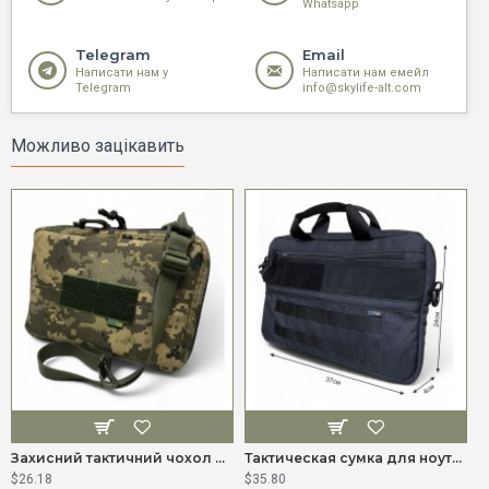
Whatsapp
Telegram
Email
Написати нам у
Написати нам емейл
Telegram
info@skylife-alt.com
Можливо зацікавить
Захисний тактичний чохол для планшета 8-10 дюймів (Cordura 1000D)
Тактическая сумка для ноутбука 14 дюймов Пиксель ММ-14 (Cordura 1000D)
$26.18
$35.80
$