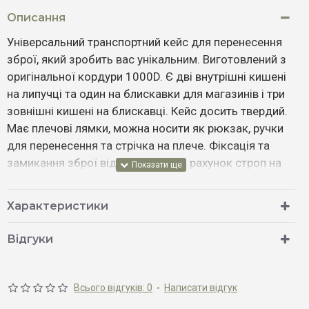
Описання
Універсальний транспортний кейс для перенесення
зброї, який зробить вас унікальним. Виготовлений з
оригінальної кордури 1000D. Є дві внутрішні кишені
на липучці та один на блискавки для магазинів і три
зовнішні кишені на блискавці. Кейс досить твердий.
Має плечові лямки, можна носити як рюкзак, ручки
для перенесення та стрічка на плече. Фіксація та
замикання зброї відбувається за рахунок строп на
велкро. Ця сумка вражає своєю функціональністю
та надійністю та забезпечує зручний транспорт
Характеристики
ваших цінних збройових систем. Це ідеальне рішення
для носіння та захисту вашої зброї. Сумка поєднує в
Відгуки
собі високу якість, функціональність та зручність,
забезпечуючи надійний захист та транспортування
ваших цінних гвинтівок.
Всього відгуків: 0
-
Написати відгук
Особливості: Три види носіння: