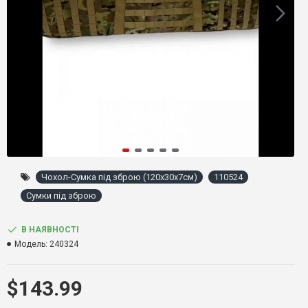
Чохол-Сумка під зброю (120x30x7см)
110524
Сумки під зброю
В НАЯВНОСТІ
Модель:
240324
$143.99