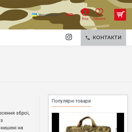
Українська
USD
Вхід
Обране
КОНТАКТИ
Популярні товари
есення зброї,
із
 кишені на