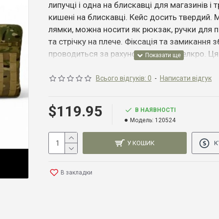
липучці і одна на блискавці для магазинів і 
кишені на блискавці. Кейс досить твердий. 
лямки, можна носити як рюкзак, ручки для 
та стрічку на плече. Фіксація та замикання з
проводиться за рахунок строп на велкро. Ц
вражає функціональністю та надійністю та 
зручний транспорт ваших цінних збройових 
Всього відгуків: 0
-
Написати відгук
ідеальне рішення для носіння та захисту ваш
Сумка поєднує високу якість, функціональні
$42.99
$119.95
В НАЯВНОСТІ
зручність, забезпечуючи надійний захист та
Модель:
120524
транспортування ваших цінних гвинтівок.
Особливості:
У КОШИК
К
Три види носіння:
- Плечові обхвати, які можна прибирати у сп
В закладки
кишені, що робить носіння сумки стильним т
- Можна носити за допомогою двох міцних 
забезпечують зручне захоплення та перенес
- Знімний ремінь на плече