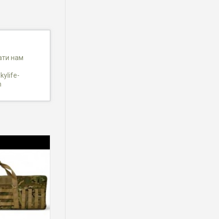
ати нам
Корея)
kylife-
m
замовлення,