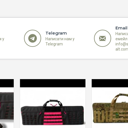
- Знімний ремінь на плече
Розміри: 108x30x7см
Тканина: Cordura 1000D (США)
Email
Стропа: Поліамід (Україна)
Telegram
Напис
Блискавка: MAX Zepper (Тайвань)
м у
Написати нам у
емейл
Пластикова фурнітура: Woojin Plastic (WJ) (
Telegram
info@s
alt.co
Нитки: Amann (Німеччина)
Все вищої якості
.
Також виробляемо в любих кольорах під 
що зробить вашу сумку унікальною
Два роки гарантіі