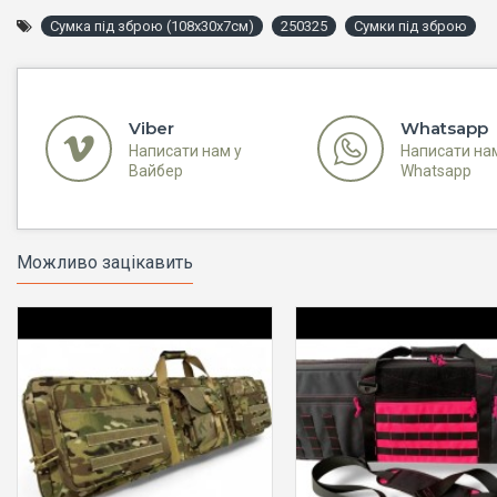
Сумка під зброю (108x30x7см)
250325
Сумки під зброю
Viber
Whatsapp
Написати нам у
Написати на
Вайбер
Whatsapp
Можливо зацікавить