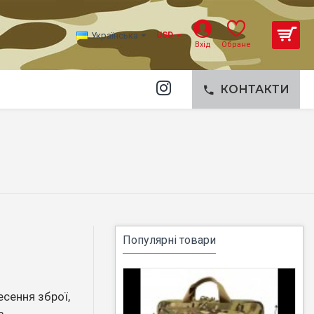
Українська
USD
Вхід
Обране
КОНТАКТИ
Популярні товари
есення зброї,