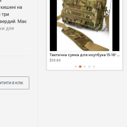
з
 кишені на
і три
твердий. Має
ки для
а замикання
кро. Ця сумка
тю та
Тактична сумка для ноутбука 15'6 (Cordura 1000D)
Тактична сумка для ноутбука 15-16' (Cordura 1000D)
 збройових
$59.84
$21.
захисту
ість,
и надійний
УПИТИ В КЛІК
тівок.
ціальні
а зручним.
ручок, що
ення.