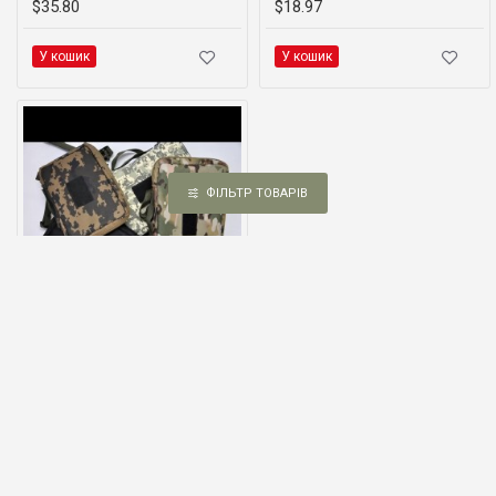
$35.80
$18.97
У кошик
У кошик
ФІЛЬТР ТОВАРІВ
Чохол захисний тактичний під планшет 8-10 дюймів (Oxford 500D)
$21.37
У кошик